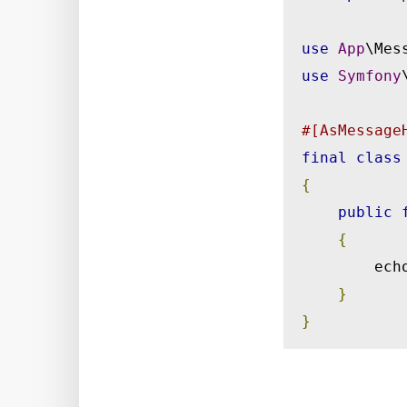
use
App
\Mes
use
Symfony
#[AsMessage
final
class
{
public
{
      
}
}