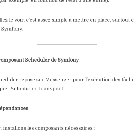
par exemple, en fonction de l’état d’une entité).
ez le voir, c’est assez simple à mettre en place, surtout en
 Symfony.
 composant Scheduler de Symfony
eduler repose sur Messenger pour l’exécution des tâches
SchedulerTransport
que :
.
 dépendances
installons les composants nécessaires :