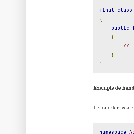
final
class
{
public
{
// 
}
}
Exemple de hand
Le handler associ
namespace
A