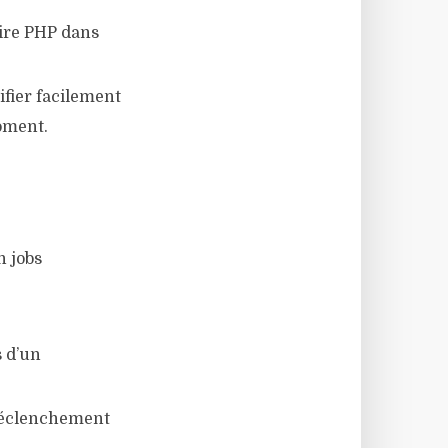
aire PHP dans
ifier facilement
moment.
n jobs
s d’un
 déclenchement