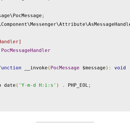
sage\PocMessage
;
\Component\Messenger\Attribute\AsMessageHandl
Handler]
PocMessageHandler
function
 __invoke
(
PocMessage
 $message
):
void
  echo date
(
'Y-m-d H:i:s'
)
.
 PHP_EOL
;