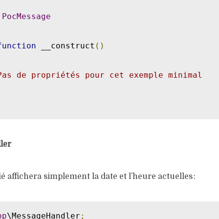
PocMessage
function
 __construct
()
Pas de propriétés pour cet exemple minimal
ler
é affichera simplement la date et l’heure actuelles :
pp
\MessageHandler
;