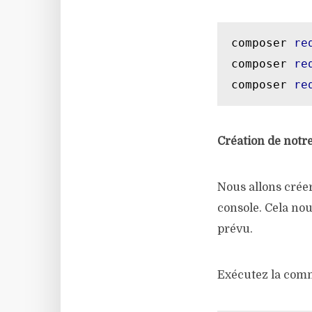
composer 
re
composer 
re
composer 
re
Création de notr
Nous allons créer
console. Cela nous
prévu.
Exécutez la comm