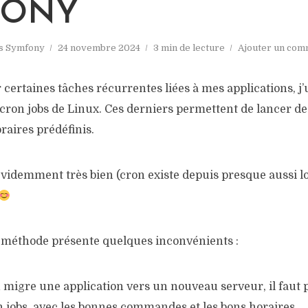
FONY
s
Symfony
24 novembre 2024
3 min de lecture
Ajouter un com
certaines tâches récurrentes liées à mes applications, j’u
 cron jobs de Linux. Ces derniers permettent de lancer
raires prédéfinis.
évidemment très bien (cron existe depuis presque aussi 
 méthode présente quelques inconvénients :
 migre une application vers un nouveau serveur, il faut 
n jobs, avec les bonnes commandes et les bons horaires.