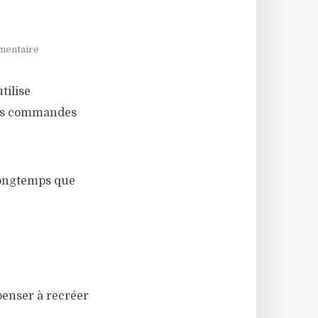
mentaire
tilise
 des commandes
longtemps que
penser à recréer