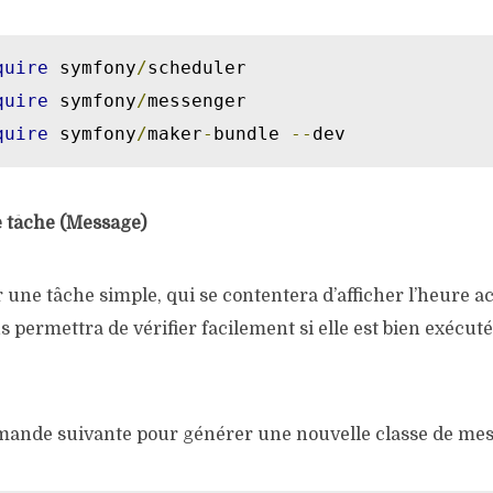
quire
 symfony
/
scheduler

quire
 symfony
/
messenger

quire
 symfony
/
maker
-
bundle 
--
dev
e tâche (Message)
 une tâche simple, qui se contentera d’afficher l’heure ac
 permettra de vérifier facilement si elle est bien exécutée
ande suivante pour générer une nouvelle classe de mes