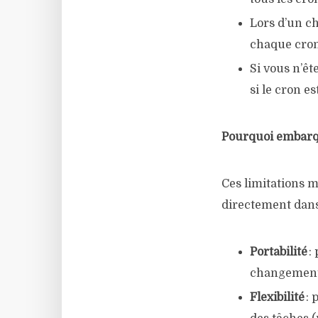
Lors d’un ch
chaque cron
Si vous n’êt
si le cron e
Pourquoi embarque
Ces limitations m
directement dans 
Portabilité
:
changement
Flexibilité
: 