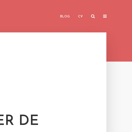
BLOG
CV
ER DE