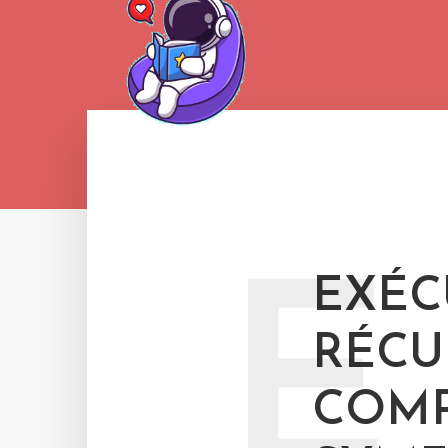
E
EXÉC
RÉCU
COMP